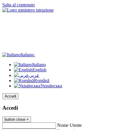
Salta al contenuto
Italiano
Italiano
English
عربى
Română
Українська
Accedi
Accedi
button close
×
Nome Utente