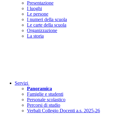
Presentazione
I luoghi
Le persone
I numeri della scuola
Le carte della scuola
Organizzazione
La storia
Servizi
Panoramica
Famiglie e studenti
Personale scolastico
Percorsi di studio
Verbali Collegio Docenti a.s. 2025-26