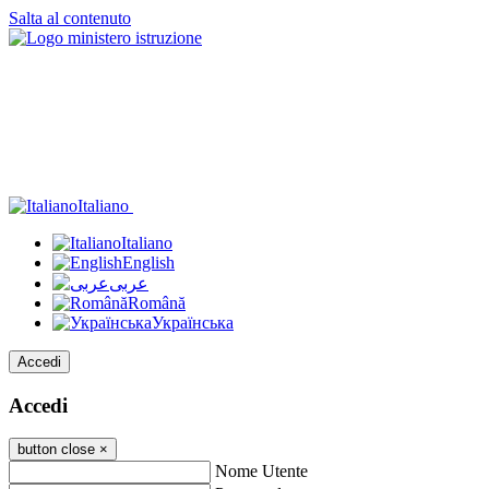
Salta al contenuto
Italiano
Italiano
English
عربى
Română
Українська
Accedi
Accedi
button close
×
Nome Utente