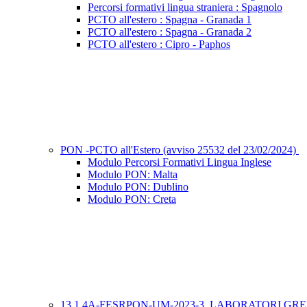
Percorsi formativi lingua straniera : Spagnolo
PCTO all'estero : Spagna - Granada 1
PCTO all'estero : Spagna - Granada 2
PCTO all'estero : Cipro - Paphos
PON -PCTO all'Estero (avviso 25532 del 23/02/2024)
Modulo Percorsi Formativi Lingua Inglese
Modulo PON: Malta
Modulo PON: Dublino
Modulo PON: Creta
13.1.4A-FESRPON-UM-2023-3 LABORATORI GR