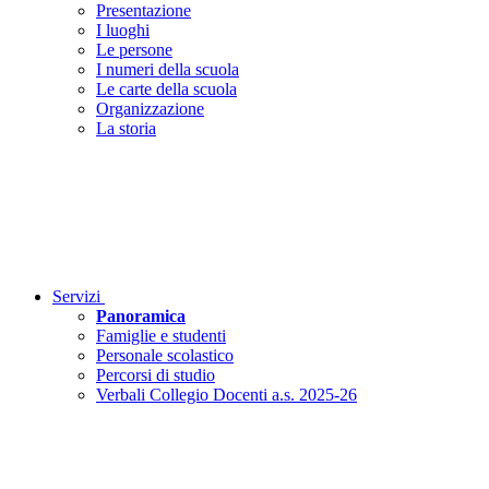
Presentazione
I luoghi
Le persone
I numeri della scuola
Le carte della scuola
Organizzazione
La storia
Servizi
Panoramica
Famiglie e studenti
Personale scolastico
Percorsi di studio
Verbali Collegio Docenti a.s. 2025-26