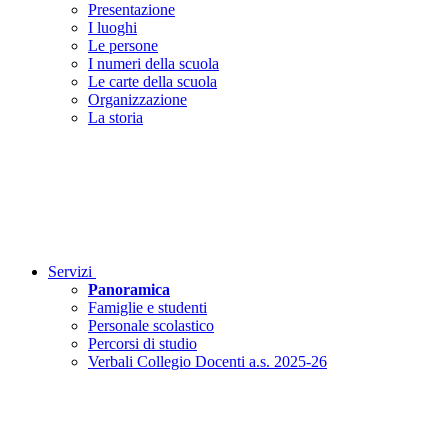
Presentazione
I luoghi
Le persone
I numeri della scuola
Le carte della scuola
Organizzazione
La storia
Servizi
Panoramica
Famiglie e studenti
Personale scolastico
Percorsi di studio
Verbali Collegio Docenti a.s. 2025-26