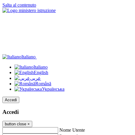
Salta al contenuto
Italiano
Italiano
English
عربى
Română
Українська
Accedi
Accedi
button close
×
Nome Utente