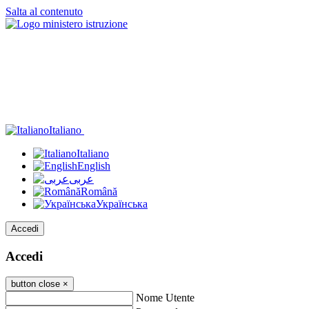
Salta al contenuto
Italiano
Italiano
English
عربى
Română
Українська
Accedi
Accedi
button close
×
Nome Utente