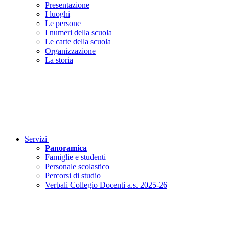
Presentazione
I luoghi
Le persone
I numeri della scuola
Le carte della scuola
Organizzazione
La storia
Servizi
Panoramica
Famiglie e studenti
Personale scolastico
Percorsi di studio
Verbali Collegio Docenti a.s. 2025-26