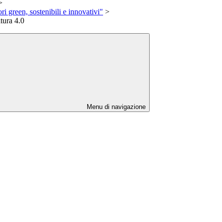
>
green, sostenibili e innovativi"
>
ura 4.0
Menu di navigazione