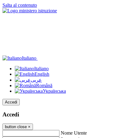
Salta al contenuto
Italiano
Italiano
English
عربى
Română
Українська
Accedi
Accedi
button close
×
Nome Utente