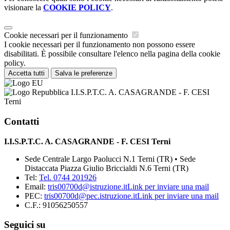
visionare la
COOKIE POLICY
.
Cookie necessari per il funzionamento
I cookie necessari per il funzionamento non possono essere
disabilitati. È possibile consultare l'elenco nella pagina della cookie
policy.
Accetta tutti
Salva le preferenze
I.I.S.P.T.C. A. CASAGRANDE - F. CESI
Terni
Contatti
I.I.S.P.T.C. A. CASAGRANDE - F. CESI Terni
Sede Centrale Largo Paolucci N.1 Terni (TR) • Sede
Distaccata Piazza Giulio Briccialdi N.6 Terni (TR)
Tel:
Tel. 0744 201926
Email:
tris00700d@istruzione.it
Link per inviare una mail
PEC:
tris00700d@pec.istruzione.it
Link per inviare una mail
C.F.: 91056250557
Seguici su