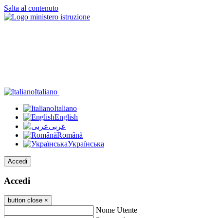
Salta al contenuto
Italiano
Italiano
English
عربى
Română
Українська
Accedi
Accedi
button close
×
Nome Utente