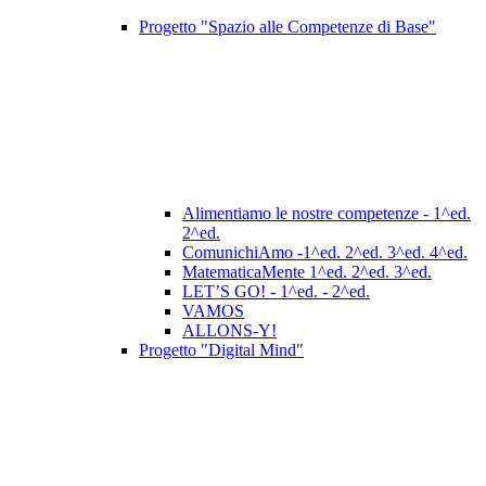
Progetto "Spazio alle Competenze di Base"
Alimentiamo le nostre competenze - 1^ed.
2^ed.
ComunichiAmo -1^ed. 2^ed. 3^ed. 4^ed.
MatematicaMente 1^ed. 2^ed. 3^ed.
LET’S GO! - 1^ed. - 2^ed.
VAMOS
ALLONS-Y!
Progetto "Digital Mind"