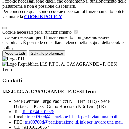
I cookie necessari sono quelli che consentono il funzionamento della
piattaforma e non è possibile disabilitarli.
Per conoscere quali sono i cookie necessari al funzionamento potete
visionare la
COOKIE POLICY
.
Cookie necessari per il funzionamento
I cookie necessari per il funzionamento non possono essere
disabilitati. È possibile consultare l'elenco nella pagina della cookie
policy.
Accetta tutti
Salva le preferenze
I.I.S.P.T.C. A. CASAGRANDE - F. CESI
Terni
Contatti
I.I.S.P.T.C. A. CASAGRANDE - F. CESI Terni
Sede Centrale Largo Paolucci N.1 Terni (TR) • Sede
Distaccata Piazza Giulio Briccialdi N.6 Terni (TR)
Tel:
Tel. 0744 201926
Email:
tris00700d@istruzione.it
Link per inviare una mail
PEC:
tris00700d@pec.istruzione.it
Link per inviare una mail
C.F.: 91056250557