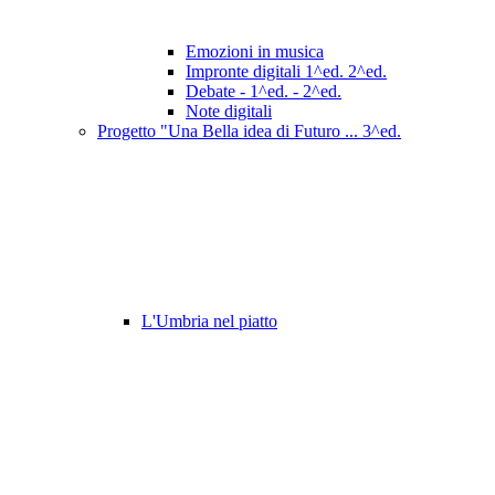
Emozioni in musica
Impronte digitali 1^ed. 2^ed.
Debate - 1^ed. - 2^ed.
Note digitali
Progetto "Una Bella idea di Futuro ... 3^ed.
L'Umbria nel piatto