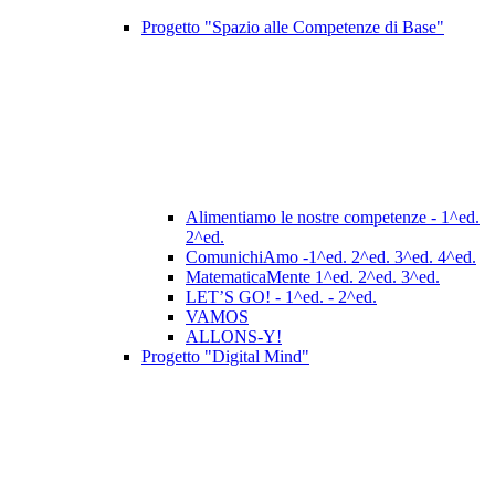
Progetto "Spazio alle Competenze di Base"
Alimentiamo le nostre competenze - 1^ed.
2^ed.
ComunichiAmo -1^ed. 2^ed. 3^ed. 4^ed.
MatematicaMente 1^ed. 2^ed. 3^ed.
LET’S GO! - 1^ed. - 2^ed.
VAMOS
ALLONS-Y!
Progetto "Digital Mind"