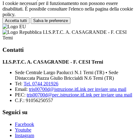
I cookie necessari per il funzionamento non possono essere
disabilitati. È possibile consultare l'elenco nella pagina della cookie
policy.
Accetta tutti
Salva le preferenze
I.I.S.P.T.C. A. CASAGRANDE - F. CESI
Terni
Contatti
I.I.S.P.T.C. A. CASAGRANDE - F. CESI Terni
Sede Centrale Largo Paolucci N.1 Terni (TR) • Sede
Distaccata Piazza Giulio Briccialdi N.6 Terni (TR)
Tel:
Tel. 0744 201926
Email:
tris00700d@istruzione.it
Link per inviare una mail
PEC:
tris00700d@pec.istruzione.it
Link per inviare una mail
C.F.: 91056250557
Seguici su
Facebook
Youtube
Instagram