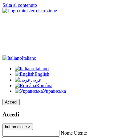
Salta al contenuto
Italiano
Italiano
English
عربى
Română
Українська
Accedi
Accedi
button close
×
Nome Utente