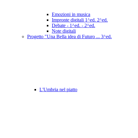
Emozioni in musica
Impronte digitali 1^ed. 2^ed.
Debate - 1^ed. - 2^ed.
Note digitali
Progetto "Una Bella idea di Futuro ... 3^ed.
L'Umbria nel piatto