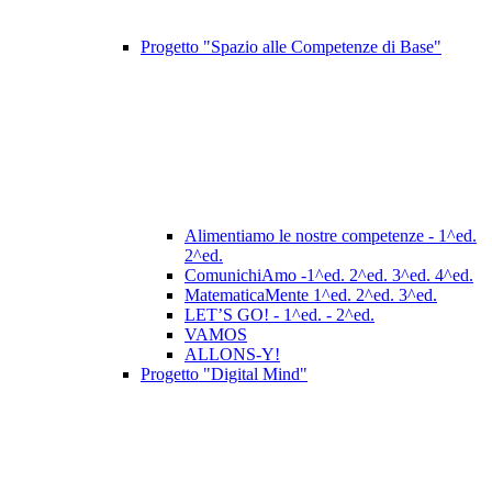
Progetto "Spazio alle Competenze di Base"
Alimentiamo le nostre competenze - 1^ed.
2^ed.
ComunichiAmo -1^ed. 2^ed. 3^ed. 4^ed.
MatematicaMente 1^ed. 2^ed. 3^ed.
LET’S GO! - 1^ed. - 2^ed.
VAMOS
ALLONS-Y!
Progetto "Digital Mind"