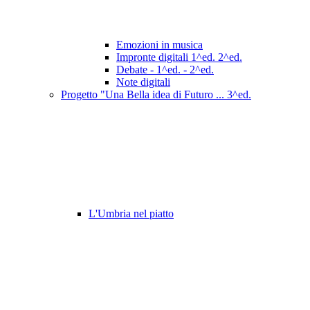
Emozioni in musica
Impronte digitali 1^ed. 2^ed.
Debate - 1^ed. - 2^ed.
Note digitali
Progetto "Una Bella idea di Futuro ... 3^ed.
L'Umbria nel piatto