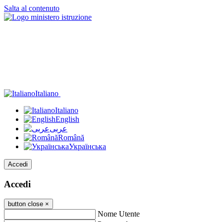
Salta al contenuto
Italiano
Italiano
English
عربى
Română
Українська
Accedi
Accedi
button close
×
Nome Utente