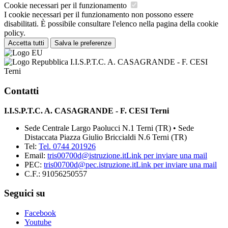
Cookie necessari per il funzionamento
I cookie necessari per il funzionamento non possono essere
disabilitati. È possibile consultare l'elenco nella pagina della cookie
policy.
Accetta tutti
Salva le preferenze
I.I.S.P.T.C. A. CASAGRANDE - F. CESI
Terni
Contatti
I.I.S.P.T.C. A. CASAGRANDE - F. CESI Terni
Sede Centrale Largo Paolucci N.1 Terni (TR) • Sede
Distaccata Piazza Giulio Briccialdi N.6 Terni (TR)
Tel:
Tel. 0744 201926
Email:
tris00700d@istruzione.it
Link per inviare una mail
PEC:
tris00700d@pec.istruzione.it
Link per inviare una mail
C.F.: 91056250557
Seguici su
Facebook
Youtube