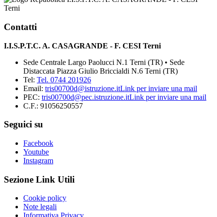
Terni
Contatti
I.I.S.P.T.C. A. CASAGRANDE - F. CESI Terni
Sede Centrale Largo Paolucci N.1 Terni (TR) • Sede
Distaccata Piazza Giulio Briccialdi N.6 Terni (TR)
Tel:
Tel. 0744 201926
Email:
tris00700d@istruzione.it
Link per inviare una mail
PEC:
tris00700d@pec.istruzione.it
Link per inviare una mail
C.F.: 91056250557
Seguici su
Facebook
Youtube
Instagram
Sezione Link Utili
Cookie policy
Note legali
Informativa Privacy