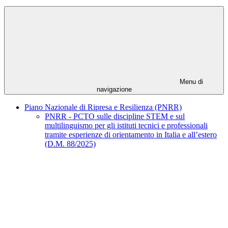
Menu di
navigazione
Piano Nazionale di Ripresa e Resilienza (PNRR)
PNRR - PCTO sulle discipline STEM e sul
multilinguismo per gli istituti tecnici e professionali
tramite esperienze di orientamento in Italia e all’estero
(D.M. 88/2025)