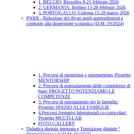
1. BELGIO: Bruxelles 8-21 febbraio 2026
2. GERMANIA: Berlino 15-28 febbraio 2026
3. PORTOGALLO: Lisbona 15-28 marzo 2026
PNRR - Riduzione dei divari negli apprendimenti e
contrasto alla dispersione scolastica (D.M. 19/2024)
1. Percorsi di mentoring e orientamento: Progetto
MENTORSHIP
2. Percorsi di potenziamento delle competenze di
base: PROGETTO POTENZIAMO LE
COMPETENZE
3. Percorsi di orientamento per le famiglie:
Progetto SPAZIO ALLE FAMIGLIE
4.Percorsi formativi laboratoriali co-curricolari:
Progetto MULTI-LAB
FOTO GALLERY
Didattica digitale integrata e Transizione digitale:“