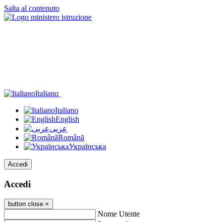
Salta al contenuto
Italiano
Italiano
English
عربى
Română
Українська
Accedi
Accedi
button close
×
Nome Utente