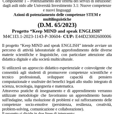
Componente 1 – Potenziamento dell’offerta dei servizi di istruzione:
dagli asili nido alle Università Investimento 3.1: Nuove competenze
e nuovi linguaggi
Azioni di potenziamento delle competenze STEM e
multilinguistiche
(D.M. 65/2023)
Progetto “Keep MIND and speak ENGLISH”
M4C1I3.1-2023-1143-P-30604-
CUP:
E44D23002600006
Il progetto “Keep MIND and speak ENGLISH” intende avviare un
percorso di attività laboratoriale di approfondimento delle diverse
materie scientifiche e linguistiche, con particolare attenzione alla
didattica digitale e alla società multiculturale.
Si utilizzerà un approccio didattico esperienziale e coinvolgente che
consentirà agli studenti di promuovere competenze scientifiche e
tecnico professionali, sviluppare capacità di pensiero
computazionale e usufruire dei benefici legati allo studio integrato di
scienza, tecnologia, ingegneria e matematica.
Attraverso pratiche di insegnamento e di apprendimento verranno
utilizzate metodologie che favoriranno un apprendimento basato
sull'indagine, sulla risoluzione di problemi e sul rafforzamento delle
competenze socio-emotive (persistenza, resilienza, creatività,
problem-solving, comunicazione e collaborazione).
Il progetto si divide in due linee di intervento: