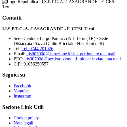
I.I.S.P.T.C. A. CASAGRANDE - F. CESI
Terni
Contatti
I.I.S.P.T.C. A. CASAGRANDE - F. CESI Terni
Sede Centrale Largo Paolucci N.1 Terni (TR) • Sede
Distaccata Piazza Giulio Briccialdi N.6 Terni (TR)
Tel:
Tel. 0744 201926
Email:
tris00700d@istruzione.it
Link per inviare una mail
PEC:
tris00700d@pec.istruzione.it
Link per inviare una mail
C.F.: 91056250557
Seguici su
Facebook
Youtube
Instagram
Sezione Link Utili
Cookie policy
Note legali