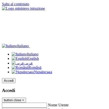
Salta al contenuto
Italiano
Italiano
English
عربى
Română
Українська
Accedi
Accedi
button close
×
Nome Utente