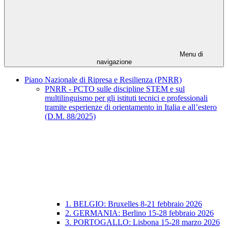
Menu di
navigazione
Piano Nazionale di Ripresa e Resilienza (PNRR)
PNRR - PCTO sulle discipline STEM e sul
multilinguismo per gli istituti tecnici e professionali
tramite esperienze di orientamento in Italia e all’estero
(D.M. 88/2025)
1. BELGIO: Bruxelles 8-21 febbraio 2026
2. GERMANIA: Berlino 15-28 febbraio 2026
3. PORTOGALLO: Lisbona 15-28 marzo 2026