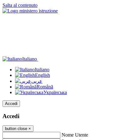
Salta al contenuto
Italiano
Italiano
English
عربى
Română
Українська
Accedi
Accedi
button close
×
Nome Utente