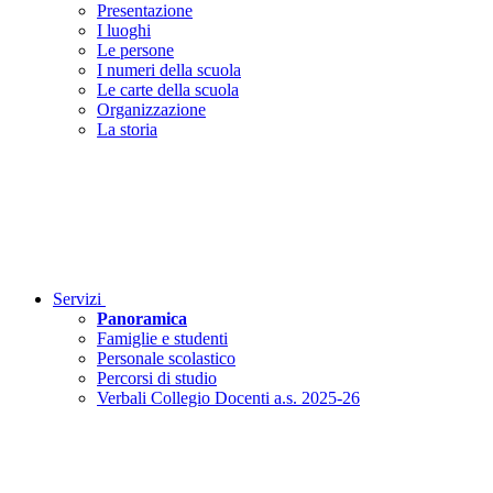
Presentazione
I luoghi
Le persone
I numeri della scuola
Le carte della scuola
Organizzazione
La storia
Servizi
Panoramica
Famiglie e studenti
Personale scolastico
Percorsi di studio
Verbali Collegio Docenti a.s. 2025-26