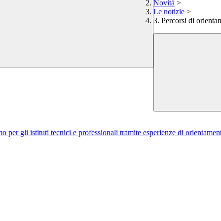
Novità
>
Le notizie
>
3. Percorsi di orien
r gli istituti tecnici e professionali tramite esperienze di orientament