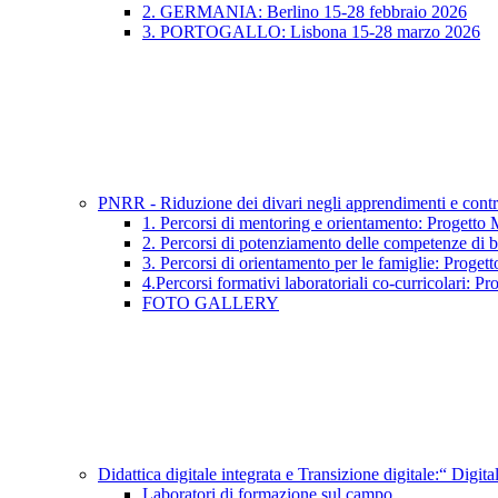
2. GERMANIA: Berlino 15-28 febbraio 2026
3. PORTOGALLO: Lisbona 15-28 marzo 2026
PNRR - Riduzione dei divari negli apprendimenti e contr
1. Percorsi di mentoring e orientamento: Proge
2. Percorsi di potenziamento delle compet
3. Percorsi di orientamento per le famiglie: P
4.Percorsi formativi laboratoriali co-curricolari
FOTO GALLERY
Didattica digitale integrata e Transizione digitale:“ Dig
Laboratori di formazione sul campo