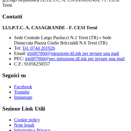
Terni
Contatti
I.I.S.P.T.C. A. CASAGRANDE - F. CESI Terni
Sede Centrale Largo Paolucci N.1 Terni (TR) • Sede
Distaccata Piazza Giulio Briccialdi N.6 Terni (TR)
Tel:
Tel. 0744 201926
Email:
tris00700d@istruzione.it
Link per inviare una mail
PEC:
tris00700d@pec.istruzione.it
Link per inviare una mail
C.F.: 91056250557
Seguici su
Facebook
Youtube
Instagram
Sezione Link Utili
Cookie policy
Note legali
Informativa Privacy