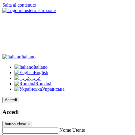
Salta al contenuto
Italiano
Italiano
English
عربى
Română
Українська
Accedi
Accedi
button close
×
Nome Utente