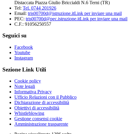
Distaccata Piazza Giulio Briccialdi N.6 Terni (TR)
Tel:
Tel. 0744 201926
Email:
tris00700d@istruzione.it
Link per inviare una mail
PEC:
tris00700d@pec.istruzione.it
Link per inviare una mail
C.F.: 91056250557
Seguici su
Facebook
Youtube
Instagram
Sezione Link Utili
Cookie policy
Note legali
Informativa Privacy
Ufficio Relazioni con il Pubblico
Dichiarazione di accessibilità
Obiettivi di accessibilità
Whistleblowing
Gestione consensi cookie
Amministrazione trasparente