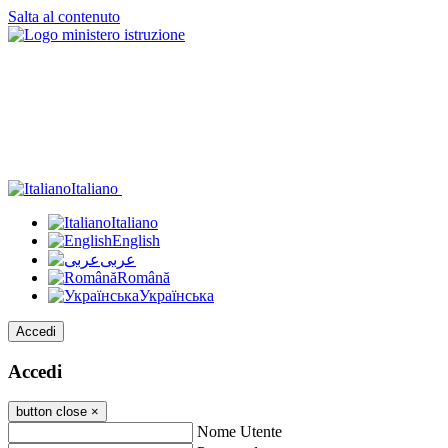
Salta al contenuto
Italiano
Italiano
English
عربى
Română
Українська
Accedi
Accedi
button close
×
Nome Utente