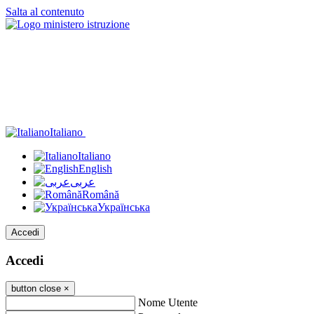
Salta al contenuto
Italiano
Italiano
English
عربى
Română
Українська
Accedi
Accedi
button close
×
Nome Utente