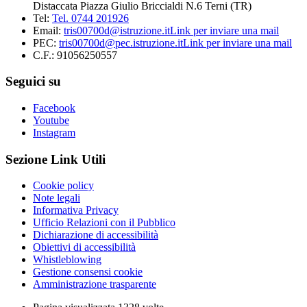
Distaccata Piazza Giulio Briccialdi N.6 Terni (TR)
Tel:
Tel. 0744 201926
Email:
tris00700d@istruzione.it
Link per inviare una mail
PEC:
tris00700d@pec.istruzione.it
Link per inviare una mail
C.F.: 91056250557
Seguici su
Facebook
Youtube
Instagram
Sezione Link Utili
Cookie policy
Note legali
Informativa Privacy
Ufficio Relazioni con il Pubblico
Dichiarazione di accessibilità
Obiettivi di accessibilità
Whistleblowing
Gestione consensi cookie
Amministrazione trasparente