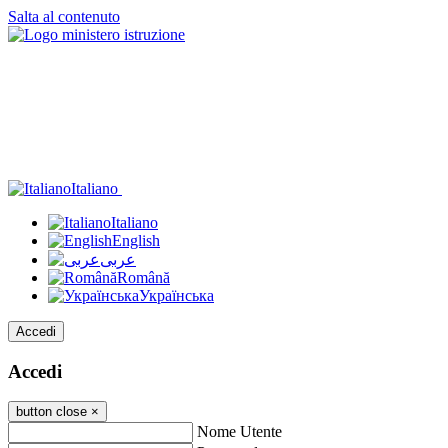
Salta al contenuto
Italiano
Italiano
English
عربى
Română
Українська
Accedi
Accedi
button close
×
Nome Utente