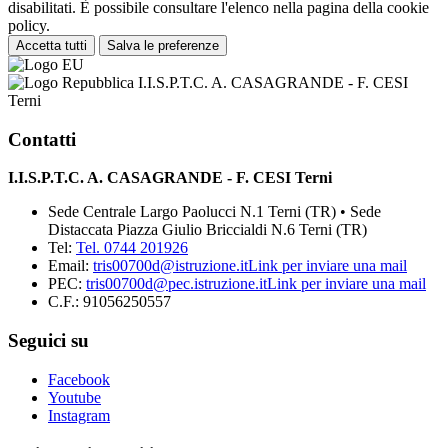
disabilitati. È possibile consultare l'elenco nella pagina della cookie
policy.
Accetta tutti
Salva le preferenze
I.I.S.P.T.C. A. CASAGRANDE - F. CESI
Terni
Contatti
I.I.S.P.T.C. A. CASAGRANDE - F. CESI Terni
Sede Centrale Largo Paolucci N.1 Terni (TR) • Sede
Distaccata Piazza Giulio Briccialdi N.6 Terni (TR)
Tel:
Tel. 0744 201926
Email:
tris00700d@istruzione.it
Link per inviare una mail
PEC:
tris00700d@pec.istruzione.it
Link per inviare una mail
C.F.: 91056250557
Seguici su
Facebook
Youtube
Instagram