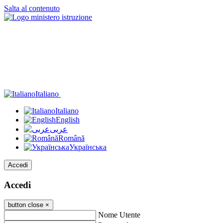
Salta al contenuto
Italiano
Italiano
English
عربى
Română
Українська
Accedi
Accedi
button close
×
Nome Utente