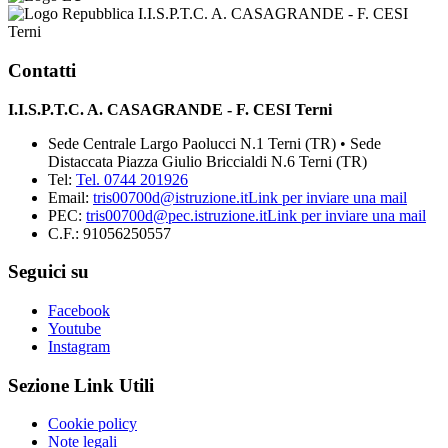
I.I.S.P.T.C. A. CASAGRANDE - F. CESI
Terni
Contatti
I.I.S.P.T.C. A. CASAGRANDE - F. CESI Terni
Sede Centrale Largo Paolucci N.1 Terni (TR) • Sede
Distaccata Piazza Giulio Briccialdi N.6 Terni (TR)
Tel:
Tel. 0744 201926
Email:
tris00700d@istruzione.it
Link per inviare una mail
PEC:
tris00700d@pec.istruzione.it
Link per inviare una mail
C.F.: 91056250557
Seguici su
Facebook
Youtube
Instagram
Sezione Link Utili
Cookie policy
Note legali