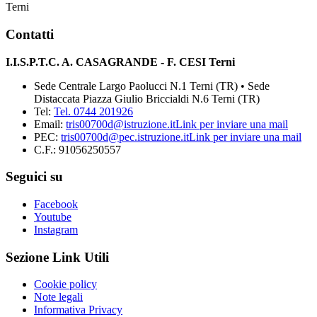
Terni
Contatti
I.I.S.P.T.C. A. CASAGRANDE - F. CESI Terni
Sede Centrale Largo Paolucci N.1 Terni (TR) • Sede
Distaccata Piazza Giulio Briccialdi N.6 Terni (TR)
Tel:
Tel. 0744 201926
Email:
tris00700d@istruzione.it
Link per inviare una mail
PEC:
tris00700d@pec.istruzione.it
Link per inviare una mail
C.F.: 91056250557
Seguici su
Facebook
Youtube
Instagram
Sezione Link Utili
Cookie policy
Note legali
Informativa Privacy