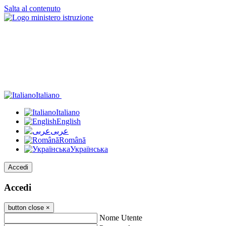
Salta al contenuto
Italiano
Italiano
English
عربى
Română
Українська
Accedi
Accedi
button close
×
Nome Utente