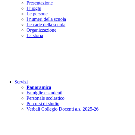
Presentazione
I luoghi
Le persone
I numeri della scuola
Le carte della scuola
Organizzazione
La storia
Servizi
Panoramica
Famiglie e studenti
Personale scolastico
Percorsi di studio
Verbali Collegio Docenti a.s. 2025-26