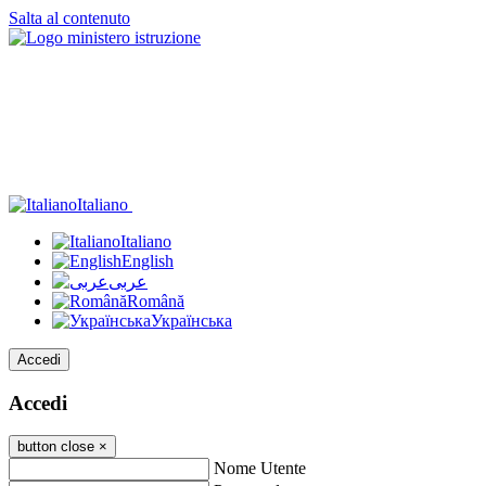
Salta al contenuto
Italiano
Italiano
English
عربى
Română
Українська
Accedi
Accedi
button close
×
Nome Utente