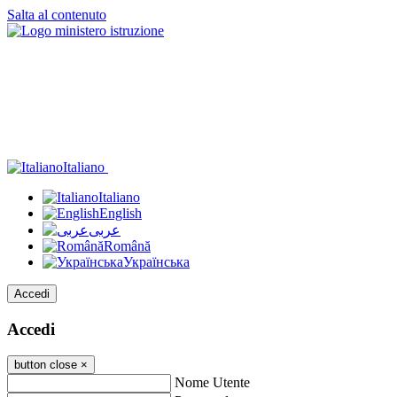
Salta al contenuto
Italiano
Italiano
English
عربى
Română
Українська
Accedi
Accedi
button close
×
Nome Utente