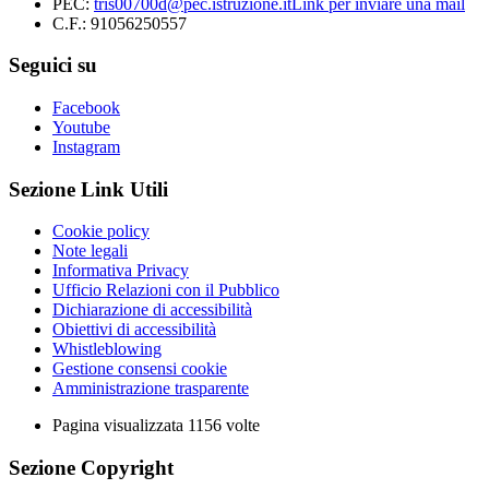
PEC:
tris00700d@pec.istruzione.it
Link per inviare una mail
C.F.: 91056250557
Seguici su
Facebook
Youtube
Instagram
Sezione Link Utili
Cookie policy
Note legali
Informativa Privacy
Ufficio Relazioni con il Pubblico
Dichiarazione di accessibilità
Obiettivi di accessibilità
Whistleblowing
Gestione consensi cookie
Amministrazione trasparente
Pagina visualizzata
1156
volte
Sezione Copyright