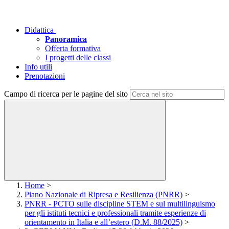
Didattica
Panoramica
Offerta formativa
I progetti delle classi
Info utili
Prenotazioni
Campo di ricerca per le pagine del sito
Home
>
Piano Nazionale di Ripresa e Resilienza (PNRR)
>
PNRR - PCTO sulle discipline STEM e sul multilinguismo
per gli istituti tecnici e professionali tramite esperienze di
orientamento in Italia e all’estero (D.M. 88/2025)
>