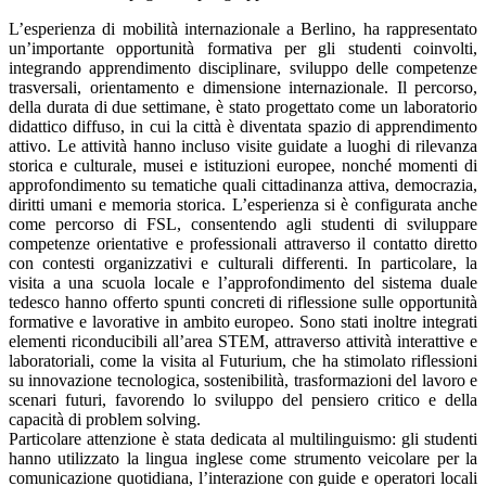
L’esperienza di mobilità internazionale a Berlino, ha rappresentato
un’importante opportunità formativa per gli studenti coinvolti,
integrando apprendimento disciplinare, sviluppo delle competenze
trasversali, orientamento e dimensione internazionale. Il percorso,
della durata di due settimane, è stato progettato come un laboratorio
didattico diffuso, in cui la città è diventata spazio di apprendimento
attivo. Le attività hanno incluso visite guidate a luoghi di rilevanza
storica e culturale, musei e istituzioni europee, nonché momenti di
approfondimento su tematiche quali cittadinanza attiva, democrazia,
diritti umani e memoria storica. L’esperienza si è configurata anche
come percorso di FSL, consentendo agli studenti di sviluppare
competenze orientative e professionali attraverso il contatto diretto
con contesti organizzativi e culturali differenti. In particolare, la
visita a una scuola locale e l’approfondimento del sistema duale
tedesco hanno offerto spunti concreti di riflessione sulle opportunità
formative e lavorative in ambito europeo. Sono stati inoltre integrati
elementi riconducibili all’area STEM, attraverso attività interattive e
laboratoriali, come la visita al Futurium, che ha stimolato riflessioni
su innovazione tecnologica, sostenibilità, trasformazioni del lavoro e
scenari futuri, favorendo lo sviluppo del pensiero critico e della
capacità di problem solving.
Particolare attenzione è stata dedicata al multilinguismo: gli studenti
hanno utilizzato la lingua inglese come strumento veicolare per la
comunicazione quotidiana, l’interazione con guide e operatori locali