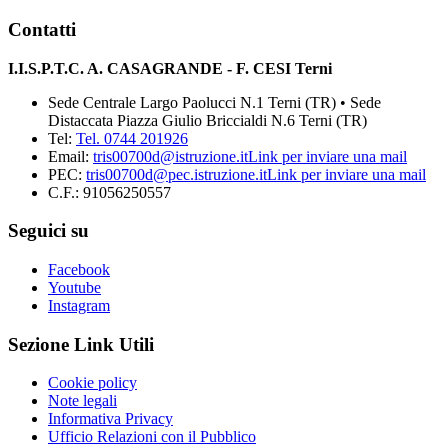
Contatti
I.I.S.P.T.C. A. CASAGRANDE - F. CESI Terni
Sede Centrale Largo Paolucci N.1 Terni (TR) • Sede
Distaccata Piazza Giulio Briccialdi N.6 Terni (TR)
Tel:
Tel. 0744 201926
Email:
tris00700d@istruzione.it
Link per inviare una mail
PEC:
tris00700d@pec.istruzione.it
Link per inviare una mail
C.F.: 91056250557
Seguici su
Facebook
Youtube
Instagram
Sezione Link Utili
Cookie policy
Note legali
Informativa Privacy
Ufficio Relazioni con il Pubblico