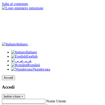
Salta al contenuto
Italiano
Italiano
English
عربى
Română
Українська
Accedi
Accedi
button close
×
Nome Utente