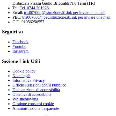
Distaccata Piazza Giulio Briccialdi N.6 Terni (TR)
Tel:
Tel. 0744 201926
Email:
tris00700d@istruzione.it
Link per inviare una mail
PEC:
tris00700d@pec.istruzione.it
Link per inviare una mail
C.F.: 91056250557
Seguici su
Facebook
Youtube
Instagram
Sezione Link Utili
Cookie policy
Note legali
Informativa Privacy
Ufficio Relazioni con il Pubblico
Dichiarazione di accessibilità
Obiettivi di accessibilità
Whistleblowing
Gestione consensi cookie
Amministrazione trasparente