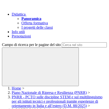
Didattica
Panoramica
Offerta formativa
I progetti delle classi
Info utili
Prenotazioni
Campo di ricerca per le pagine del sito
Home
>
Piano Nazionale di Ripresa e Resilienza (PNRR)
>
PNRR - PCTO sulle discipline STEM e sul multilinguismo
per gli istituti tecnici e professionali tramite esperienze di
orientamento in Italia e all’estero (D.M. 88/2025)
>