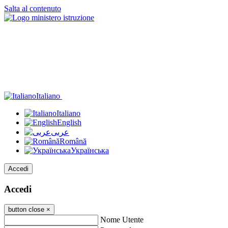
Salta al contenuto
Italiano
Italiano
English
عربى
Română
Українська
Accedi
Accedi
button close
×
Nome Utente